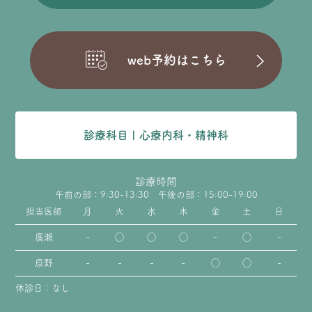
web予約はこちら
診療科目 | 心療内科・精神科
診療時間
午前の部：9:30-13:30 午後の部：15:00-19:00
月
火
水
木
金
土
日
担当医師
-
◯
◯
◯
-
◯
-
廣瀬
-
-
-
-
◯
◯
-
原野
休診日：なし